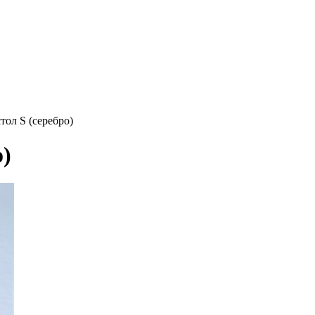
тол S (серебро)
о)