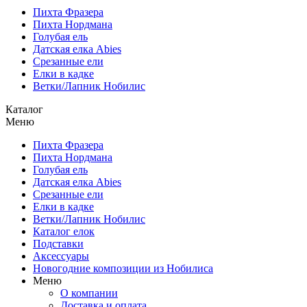
Пихта Фразера
Пихта Нордмана
Голубая ель
Датская елка Abies
Срезанные ели
Елки в кадке
Ветки/Лапник Нобилис
Каталог
Меню
Пихта Фразера
Пихта Нордмана
Голубая ель
Датская елка Abies
Срезанные ели
Елки в кадке
Ветки/Лапник Нобилис
Каталог елок
Подставки
Аксессуары
Новогодние композиции из Нобилиса
Меню
О компании
Доставка и оплата