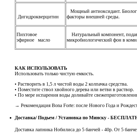
Мощный антиоксидант. Биологич
Дигидрокверцитин
факторы внешней среды.
Пихтовое
Натуральный компонент, подавл
эфирное масло
микробиологический фон в комн
КАК ИСПОЛЬЗОВАТЬ
Использовать только чистую емкость.
• Растворить в 1,5 л чистой воды 2 колпачка средства.
• Поместите ствол хвойного дерева или ветви в раствор.
• По мере испарения воды доливайте свежеприготовленн
→ Рекомендация Bona Forte: после Нового Года и Рождест
Доставка/ Подьем / Установка по Минску - БЕСПЛАТ
Доставка лапника Нобилиса до 5 банчей - 40р. От 5 банч