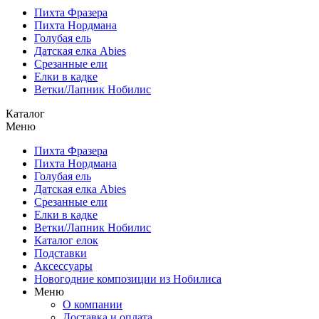
Пихта Фразера
Пихта Нордмана
Голубая ель
Датская елка Abies
Срезанные ели
Елки в кадке
Ветки/Лапник Нобилис
Каталог
Меню
Пихта Фразера
Пихта Нордмана
Голубая ель
Датская елка Abies
Срезанные ели
Елки в кадке
Ветки/Лапник Нобилис
Каталог елок
Подставки
Аксессуары
Новогодние композиции из Нобилиса
Меню
О компании
Доставка и оплата